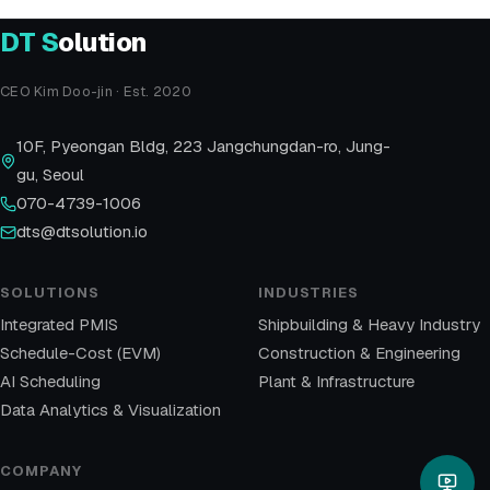
DT
S
olution
CEO Kim Doo-jin · Est. 2020
10F, Pyeongan Bldg, 223 Jangchungdan-ro, Jung-
gu, Seoul
070-4739-1006
dts@dtsolution.io
SOLUTIONS
INDUSTRIES
Integrated PMIS
Shipbuilding & Heavy Industry
Schedule-Cost (EVM)
Construction & Engineering
AI Scheduling
Plant & Infrastructure
Data Analytics & Visualization
COMPANY