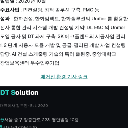
설립일
: 2020년 10월
주요사업
: PI컨설팅, 최적 솔루션 구축, PMC 등
성과
: 한화건설, 한화임팩트, 한화솔루션의 Unifier 를 활용한
전사 통합 관리 시스템 개발 컨설팅 계약, DL E&C 의 Unifier
도입 공사 및 DT 과제 구축, SK 에코플랜트의 시공사업 관리
1, 2 단계 사용자 모듈 개발 및 공급, 필리핀 개발 사업 컨설팅
담당, AI 건설 스케줄링 기술의 특허 출원중, 중앙대학교
창업보육센터 우수입주기업
매거진 환경 기사 링크
DT
S
olution
대표이사 김두진 · Est. 2020
서울 중구 장충단로 223, 평안빌딩 10층
070-4739-1006