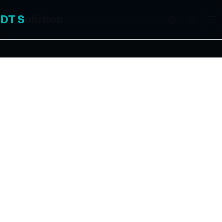
DT
S
olution