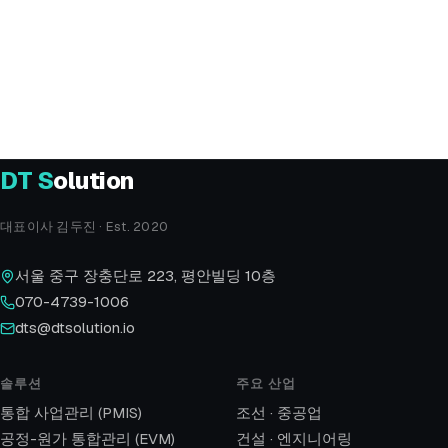
전화
070-4739-1006
이메일
dts@dtsolution.io
오시는 길
서울 중구 장충단로 223, 평안빌딩 10층
DT
S
olution
대표이사 김두진 · Est. 2020
서울 중구 장충단로 223, 평안빌딩 10층
070-4739-1006
dts@dtsolution.io
솔루션
주요 산업
통합 사업관리 (PMIS)
조선 · 중공업
공정-원가 통합관리 (EVM)
건설 · 엔지니어링