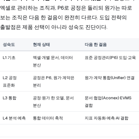
엑셀로 관리하는 조직과, P6로 공정은 돌리되 원가는 따로
보는 조직은 다음 한 걸음이 완전히 다르다. 도입 전략의
출발점은 제품 선택이 아니라 성숙도 진단이다.
성숙도
현재 상태
다음 한 걸음
L1 기초
엑셀·개별 문서, 데이터
표준 공정관리(P6) 도입·교육
분산
L2 공정
공정은 P6, 원가·계약은
원가·계약 통합(Unifier) 연결
표준화
분리
L3 통합
공정·원가 한 모델, 문서
문서·협업(Aconex)·EVMS
분산
결합
L4 분석·예측
통합 데이터 축적
지표 자동화·예측·AI 결합