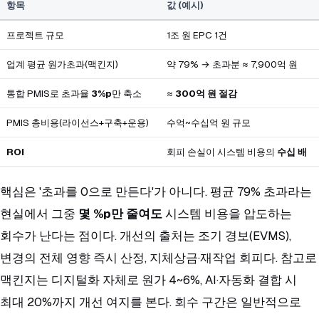
항목
값 (예시)
프로젝트 규모
1조 원 EPC 1건
업계 평균 원가초과(맥킨지)
약 79% → 초과분 ≈ 7,900억 원
통합 PMIS로 초과율
3%p
만 축소
≈
300억 원 절감
PMIS 총비용(라이선스+구축+운용)
수억~수십억 원 규모
ROI
회피 손실이 시스템 비용의
수십 배
핵심은 '초과를 0으로 만든다'가 아니다. 평균 79% 초과라는
현실에서 그중
몇 %p만 줄여도
시스템 비용을 압도하는
회수가 난다는 점이다. 개선의 출처는 조기 경보(EVMS),
변경의 전체 영향 즉시 산정, 지체상금·재작업 회피다. 참고로
맥킨지는 디지털화 자체로 원가 4~6%, AI·자동화 결합 시
최대 20%까지 개선 여지를 본다. 회수 구간은 일반적으로