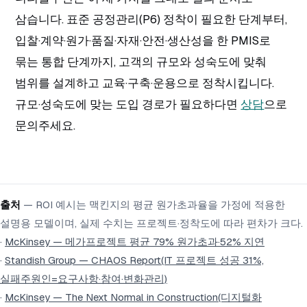
삼습니다. 표준 공정관리(P6) 정착이 필요한 단계부터,
입찰·계약·원가·품질·자재·안전·생산성을 한 PMIS로
묶는 통합 단계까지, 고객의 규모와 성숙도에 맞춰
범위를 설계하고 교육·구축·운용으로 정착시킵니다.
규모·성숙도에 맞는 도입 경로가 필요하다면
상담
으로
문의주세요.
출처
— ROI 예시는 맥킨지의 평균 원가초과율을 가정에 적용한
설명용 모델이며, 실제 수치는 프로젝트·정착도에 따라 편차가 크다.
·
McKinsey — 메가프로젝트 평균 79% 원가초과·52% 지연
·
Standish Group — CHAOS Report(IT 프로젝트 성공 31%,
실패주원인=요구사항·참여·변화관리)
·
McKinsey — The Next Normal in Construction(디지털화