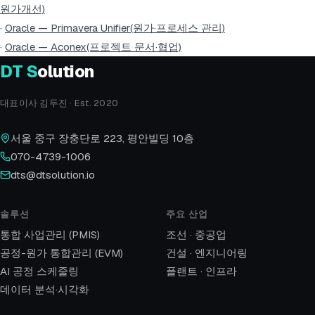
원가개선)
·
Oracle — Primavera Unifier(원가·프로세스 관리)
·
Oracle — Aconex(프로젝트 문서·협업)
DT
S
olution
대표이사 김두진 · Est. 2020
서울 중구 장충단로 223, 평안빌딩 10층
070-4739-1006
dts@dtsolution.io
솔루션
주요 산업
통합 사업관리 (PMIS)
조선 · 중공업
공정-원가 통합관리 (EVM)
건설 · 엔지니어링
AI 공정 스케줄링
플랜트 · 인프라
데이터 분석·시각화