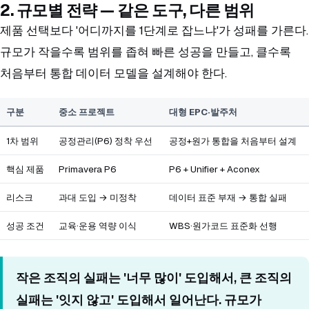
2. 규모별 전략 — 같은 도구, 다른 범위
제품 선택보다 '어디까지를 1단계로 잡느냐'가 성패를 가른다.
규모가 작을수록 범위를 좁혀 빠른 성공을 만들고, 클수록
처음부터 통합 데이터 모델을 설계해야 한다.
구분
중소 프로젝트
대형 EPC·발주처
1차 범위
공정관리(P6) 정착 우선
공정+원가 통합을 처음부터 설계
핵심 제품
Primavera P6
P6 + Unifier + Aconex
리스크
과대 도입 → 미정착
데이터 표준 부재 → 통합 실패
성공 조건
교육·운용 역량 이식
WBS·원가코드 표준화 선행
작은 조직의 실패는 '너무 많이' 도입해서, 큰 조직의
실패는 '잇지 않고' 도입해서 일어난다. 규모가