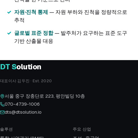
자원·진척 통제
— 자원 부하와 진척을 정량적으로
추적
글로벌 표준 정합
— 발주처가 요구하는 표준 도구
기반 산출물 대응
DT
S
olution
대표이사 김두진 · Est. 2020
서울 중구 장충단로 223, 평안빌딩 10층
070-4739-1006
dts@dtsolution.io
솔루션
주요 산업