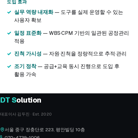
도입 효과
실무 역량 내재화
— 도구를 실제 운영할 수 있는
사용자 확보
일정 표준화
— WBS·CPM 기반의 일관된 공정관리
적용
진척 가시성
— 자원·진척을 정량적으로 추적·관리
조기 정착
— 공급+교육 동시 진행으로 도입 후
활용 가속
DT
S
olution
대표이사 김두진 · Est. 2020
서울 중구 장충단로 223, 평안빌딩 10층
070-4739-1006