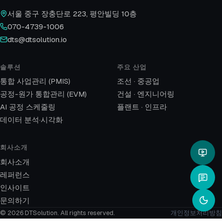
서울 중구 장충단로 223, 평안빌딩 10층
070-4739-1006
dts@dtsolution.io
솔루션
주요 산업
통합 사업관리 (PMIS)
조선 · 중공업
공정-원가 통합관리 (EVM)
건설 · 엔지니어링
AI 공정 스케줄링
플랜트 · 인프라
데이터 분석·시각화
회사소개
회사소개
레퍼런스
인사이트
문의하기
© 2026 DTSolution.
All rights reserved.
개인정보처리방침