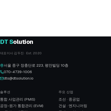
전화
070-4739-1006
이메일
dts@dtsolution.io
오시는 길
서울 중구 장충단로 223, 평안빌딩 10층
DT
S
olution
대표이사 김두진 · Est. 2020
서울 중구 장충단로 223, 평안빌딩 10층
070-4739-1006
dts@dtsolution.io
솔루션
주요 산업
통합 사업관리 (PMIS)
조선 · 중공업
공정-원가 통합관리 (EVM)
건설 · 엔지니어링