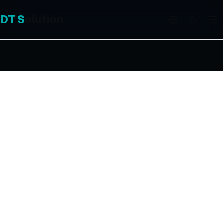
DT
S
olution