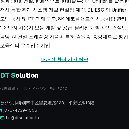
성과
: 한화건설, 한화임팩트, 한화솔루션의 Unifier 를 활용한
전사 통합 관리 시스템 개발 컨설팅 계약, DL E&C 의 Unifier
도입 공사 및 DT 과제 구축, SK 에코플랜트의 시공사업 관리
1, 2 단계 사용자 모듈 개발 및 공급, 필리핀 개발 사업 컨설팅
담당, AI 건설 스케줄링 기술의 특허 출원중, 중앙대학교 창업
보육센터 우수입주기업
매거진 환경 기사 링크
DT
S
olution
代表取締役 キム・ドゥジン · Est. 2020
ソウル特別市中区奨忠壇路223、平安ビル10階
070-4739-1006
dts@dtsolution.io