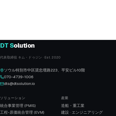
電話
070-4739-1006
メール
dts@dtsolution.io
所在地
ソウル特別市中区奨忠壇路223 平安ビル10F
DT
S
olution
代表取締役 キム・ドゥジン · Est. 2020
ソウル特別市中区奨忠壇路223、平安ビル10階
070-4739-1006
dts@dtsolution.io
ソリューション
産業
統合事業管理 (PMIS)
造船・重工業
工程-原価統合管理 (EVM)
建設 · エンジニアリング