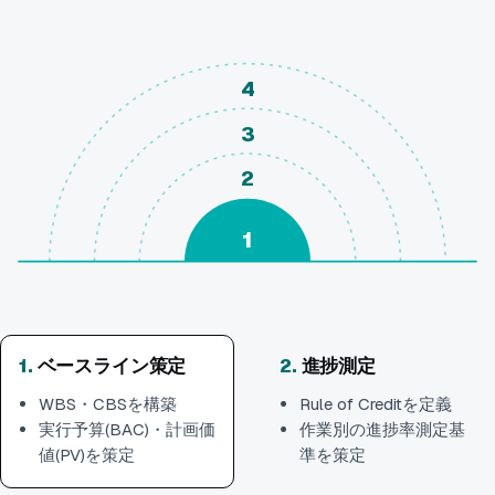
4
3
2
1
1
.
ベースライン策定
2
.
進捗測定
WBS・CBSを構築
Rule of Creditを定義
実行予算(BAC)・計画価
作業別の進捗率測定基
値(PV)を策定
準を策定