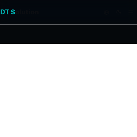
DT
S
olution