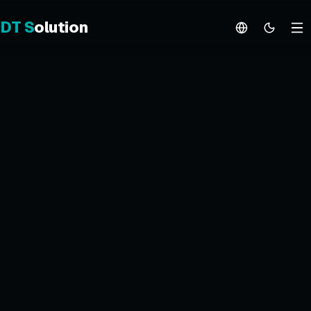
DT
S
olution