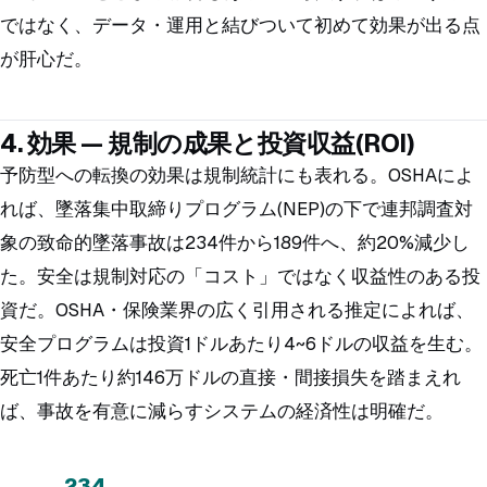
ではなく、データ・運用と結びついて初めて効果が出る点
が肝心だ。
4. 効果 — 規制の成果と投資収益(ROI)
予防型への転換の効果は規制統計にも表れる。OSHAによ
れば、墜落集中取締りプログラム(NEP)の下で連邦調査対
象の致命的墜落事故は234件から189件へ、約20%減少し
た。安全は規制対応の「コスト」ではなく収益性のある投
資だ。OSHA・保険業界の広く引用される推定によれば、
安全プログラムは投資1ドルあたり4~6ドルの収益を生む。
死亡1件あたり約146万ドルの直接・間接損失を踏まえれ
ば、事故を有意に減らすシステムの経済性は明確だ。
234