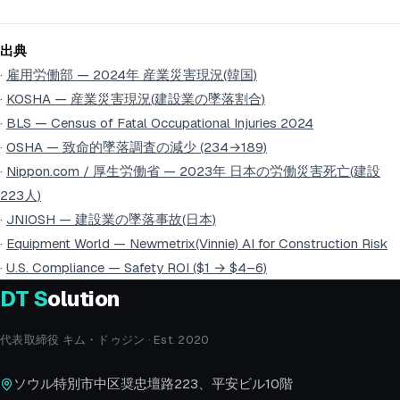
出典
·
雇用労働部 — 2024年 産業災害現況(韓国)
·
KOSHA — 産業災害現況(建設業の墜落割合)
·
BLS — Census of Fatal Occupational Injuries 2024
·
OSHA — 致命的墜落調査の減少 (234→189)
·
Nippon.com / 厚生労働省 — 2023年 日本の労働災害死亡(建設
223人)
·
JNIOSH — 建設業の墜落事故(日本)
·
Equipment World — Newmetrix(Vinnie) AI for Construction Risk
·
U.S. Compliance — Safety ROI ($1 → $4–6)
DT
S
olution
代表取締役 キム・ドゥジン · Est. 2020
ソウル特別市中区奨忠壇路223、平安ビル10階