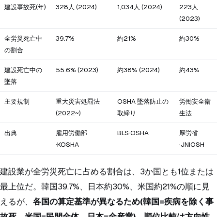
建設事故死(年)
328人 (2024)
1,034人 (2024)
223人
(2023)
全労災死亡中
39.7%
約21%
約30%
の割合
建設死亡中の
55.6% (2023)
約38% (2024)
約43%
墜落
主要規制
重大災害処罰法
OSHA 墜落防止の
労働安全衛
(2022~)
取締り
生法
出典
雇用労働部
BLS·OSHA
厚労省
·KOSHA
·JNIOSH
建設業が全労災死亡に占める割合は、3か国とも1位または
最上位だ。韓国39.7%、日本約30%、米国約21%の順に見
えるが、
各国の算定基準が異なるため(韓国=疾病を除く事
故死、米国=民間全体、日本=全産業)、順位比較は方向性