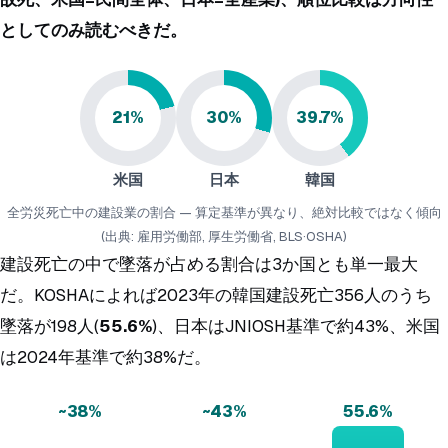
としてのみ読むべきだ。
21%
30%
39.7%
米国
日本
韓国
全労災死亡中の建設業の割合 — 算定基準が異なり、絶対比較ではなく傾向
(出典: 雇用労働部, 厚生労働省, BLS·OSHA)
建設死亡の中で墜落が占める割合は3か国とも単一最大
だ。KOSHAによれば2023年の韓国建設死亡356人のうち
墜落が198人(
55.6%
)、日本はJNIOSH基準で約43%、米国
は2024年基準で約38%だ。
~38%
~43%
55.6%