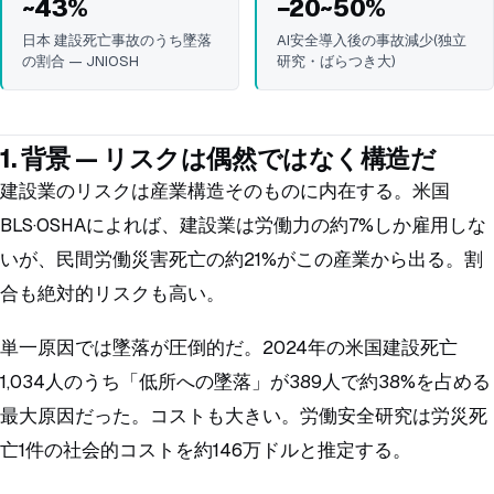
~43%
−20~50%
日本 建設死亡事故のうち墜落
AI安全導入後の事故減少(独立
の割合 — JNIOSH
研究・ばらつき大)
1. 背景 — リスクは偶然ではなく構造だ
建設業のリスクは産業構造そのものに内在する。米国
BLS·OSHAによれば、建設業は労働力の約7%しか雇用しな
いが、民間労働災害死亡の約21%がこの産業から出る。割
合も絶対的リスクも高い。
単一原因では墜落が圧倒的だ。2024年の米国建設死亡
1,034人のうち「低所への墜落」が389人で約38%を占める
最大原因だった。コストも大きい。労働安全研究は労災死
亡1件の社会的コストを約146万ドルと推定する。