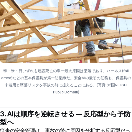
韓・米・日いずれも建設死亡の単一最大原因は墜落であり、ハーネス(fall
arrest)などの基本保護具が第一防衛線だ。安全AIの最初の任務も、保護具の
未着用と墜落リスクを事故の前に捉えることにある。(写真: 米国NIOSH,
Public Domain)
3. AIは順序を逆転させる — 反応型から予防
型へ
従来の安全管理は、事故の後に原因を分析する反応型だっ