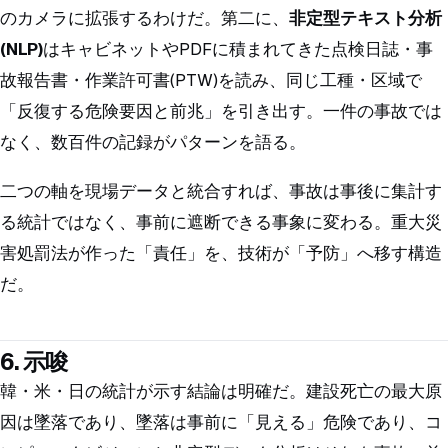
のカメラに拡張するわけだ。第二に、
非定型テキスト分析
(NLP)
はキャビネットやPDFに積まれてきた点検日誌・事
故報告書・作業許可書(PTW)を読み、同じ工種・区域で
「反復する危険要因と前兆」を引き出す。一件の事故では
なく、数百件の記録がパターンを語る。
二つの軸を現場データと統合すれば、事故は事後に集計す
る統計ではなく、事前に遮断できる事象に変わる。重大災
害処罰法が作った「責任」を、技術が「予防」へ移す構造
だ。
6. 示唆
韓・米・日の統計が示す結論は明確だ。建設死亡の最大原
因は墜落であり、墜落は事前に「見える」危険であり、コ