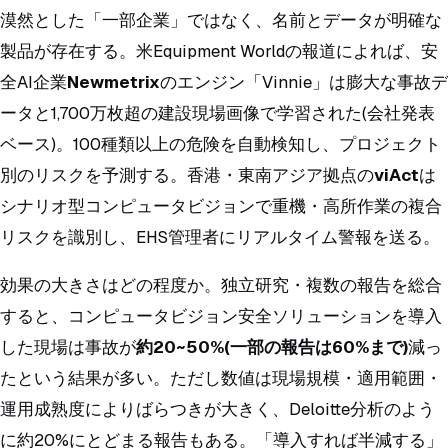
漠然とした「一部企業」ではなく、名前とデータが明確な
製品が存在する。米Equipment Worldの報道によれば、安
全AI企業
Newmetrix
のエンジン「Vinnie」は膨大な事故デ
ータと1,700万枚超の建設現場画像で学習された(会社発表
ベース)。100種類以上の危険を自動検知し、プロジェクト
別のリスクを予測する。香港・東南アジア拠点の
viAct
は
シナリオ型コンピュータビジョンで重機・高所作業の複合
リスクを識別し、EHS管理者にリアルタイム警報を送る。
効果の大きさはどの程度か。独立研究・複数の報告を総合
すると、コンピュータビジョン安全ソリューションを導入
した現場は事故が
約20~50%(一部の報告は60%まで)
減っ
たという結果が多い。ただし数値は現場規模・適用範囲・
運用成熟度によりばらつきが大きく、Deloitte分析のよう
に約20%にとどまる報告もある。「導入すれば半減する」