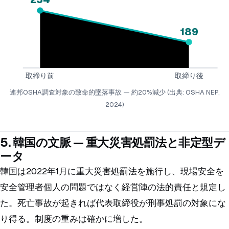
189
取締り前
取締り後
連邦OSHA調査対象の致命的墜落事故 — 約20%減少 (出典: OSHA NEP,
2024)
5. 韓国の文脈 — 重大災害処罰法と非定型デ
ータ
韓国は2022年1月に重大災害処罰法を施行し、現場安全を
安全管理者個人の問題ではなく経営陣の法的責任と規定し
た。死亡事故が起きれば代表取締役が刑事処罰の対象にな
り得る。制度の重みは確かに増した。