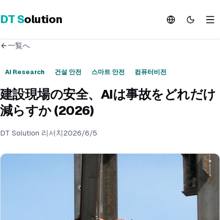
DT
S
olution
一覧へ
AI Research
건설 안전
스마트 안전
컴퓨터비전
建設現場の安全、AIは事故をどれだけ
減らすか (2026)
DT Solution 리서치
2026/6/5