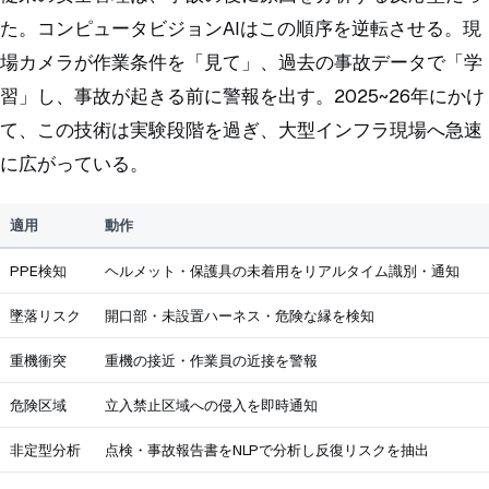
た。コンピュータビジョンAIはこの順序を逆転させる。現
場カメラが作業条件を「見て」、過去の事故データで「学
習」し、事故が起きる前に警報を出す。2025~26年にかけ
て、この技術は実験段階を過ぎ、大型インフラ現場へ急速
に広がっている。
適用
動作
PPE検知
ヘルメット・保護具の未着用をリアルタイム識別・通知
墜落リスク
開口部・未設置ハーネス・危険な縁を検知
重機衝突
重機の接近・作業員の近接を警報
危険区域
立入禁止区域への侵入を即時通知
非定型分析
点検・事故報告書をNLPで分析し反復リスクを抽出