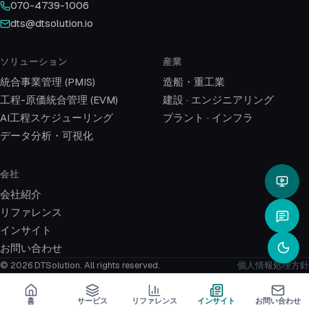
070-4739-1006
dts@dtsolution.io
ソリューション
産業
統合事業管理 (PMIS)
造船・重工業
工程-原価統合管理 (EVM)
建設 · エンジニアリング
AI工程スケジューリング
プラント · インフラ
データ分析・可視化
会社
会社紹介
リファレンス
インサイト
お問い合わせ
© 2026 DTSolution.
All rights reserved.
個人情報処理方針
홈
サービス
リファレンス
インサイト
お問い合わせ