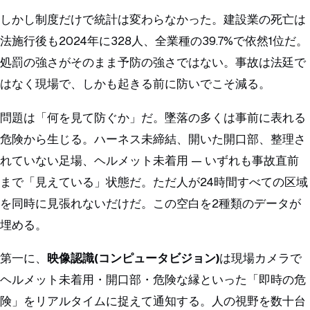
しかし制度だけで統計は変わらなかった。建設業の死亡は
法施行後も2024年に328人、全業種の39.7%で依然1位だ。
処罰の強さがそのまま予防の強さではない。事故は法廷で
はなく現場で、しかも起きる前に防いでこそ減る。
問題は「何を見て防ぐか」だ。墜落の多くは事前に表れる
危険から生じる。ハーネス未締結、開いた開口部、整理さ
れていない足場、ヘルメット未着用 — いずれも事故直前
まで「見えている」状態だ。ただ人が24時間すべての区域
を同時に見張れないだけだ。この空白を2種類のデータが
埋める。
第一に、
映像認識(コンピュータビジョン)
は現場カメラで
ヘルメット未着用・開口部・危険な縁といった「即時の危
険」をリアルタイムに捉えて通知する。人の視野を数十台