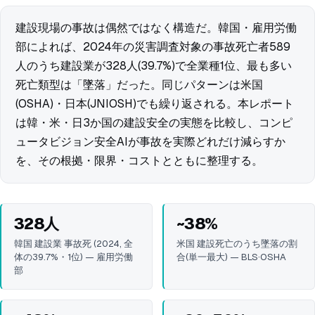
建設現場の事故は偶然ではなく構造だ。韓国・雇用労働
部によれば、2024年の災害調査対象の事故死亡者589
人のうち建設業が328人(39.7%)で全業種1位、最も多い
死亡類型は「墜落」だった。同じパターンは米国
(OSHA)・日本(JNIOSH)でも繰り返される。本レポート
は韓・米・日3か国の建設安全の実態を比較し、コンピ
ュータビジョン安全AIが事故を実際どれだけ減らすか
を、その根拠・限界・コストとともに整理する。
328人
~38%
韓国 建設業 事故死 (2024, 全
米国 建設死亡のうち墜落の割
体の39.7%・1位) — 雇用労働
合(単一最大) — BLS·OSHA
部