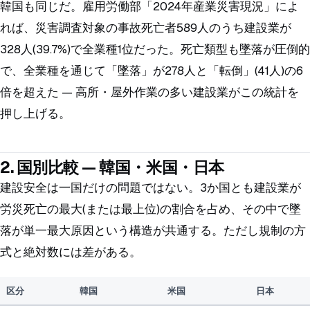
韓国も同じだ。雇用労働部「2024年産業災害現況」によ
れば、災害調査対象の事故死亡者589人のうち建設業が
328人(39.7%)で全業種1位だった。死亡類型も墜落が圧倒的
で、全業種を通じて「墜落」が278人と「転倒」(41人)の6
倍を超えた — 高所・屋外作業の多い建設業がこの統計を
押し上げる。
2. 国別比較 — 韓国・米国・日本
建設安全は一国だけの問題ではない。3か国とも建設業が
労災死亡の最大(または最上位)の割合を占め、その中で墜
落が単一最大原因という構造が共通する。ただし規制の方
式と絶対数には差がある。
区分
韓国
米国
日本