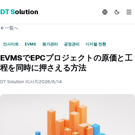
DT
S
olution
一覧へ
인사이트
EVMS
원가관리
공정관리
디지털 전환
EVMSでEPCプロジェクトの原価と工
程を同時に押さえる方法
DT Solution 리서치
2026/6/14