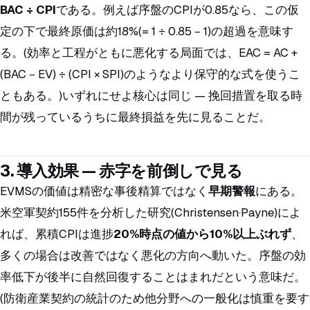
BAC ÷ CPI
である。例えば序盤のCPIが0.85なら、この仮
定の下で最終原価は約18%(= 1 ÷ 0.85 − 1)の超過を意味す
る。(効率と工程がともに悪化する局面では、EAC = AC +
(BAC − EV) ÷ (CPI × SPI)のようなより保守的な式を使うこ
ともある。)いずれにせよ核心は同じ — 挽回措置を取る時
間が残っているうちに最終損益を先に見ることだ。
3. 導入効果 — 赤字を前倒しで見る
EVMSの価値は精密な事後精算ではなく
早期警報
にある。
米空軍契約155件を分析した研究(Christensen·Payne)によ
れば、累積CPIは進捗
20%時点の値から10%以上ぶれず
、
多くの場合は改善ではなく悪化の方向へ動いた。序盤の効
率低下が後半に自然回復することはまれだという意味だ。
(防衛産業契約の統計のため他分野への一般化は慎重を要す