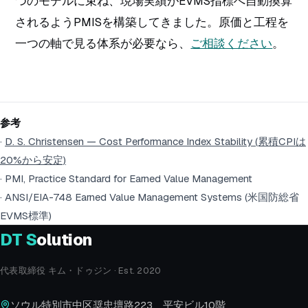
つのモデルに束ね、現場実績がEVMS指標へ自動換算
されるようPMISを構築してきました。原価と工程を
一つの軸で見る体系が必要なら、
ご相談ください
。
参考
·
D. S. Christensen — Cost Performance Index Stability (累積CPIは
20%から安定)
· PMI,
Practice Standard for Earned Value Management
· ANSI/EIA-748 Earned Value Management Systems (米国防総省
EVMS標準)
DT
S
olution
代表取締役 キム・ドゥジン · Est. 2020
ソウル特別市中区奨忠壇路223、平安ビル10階