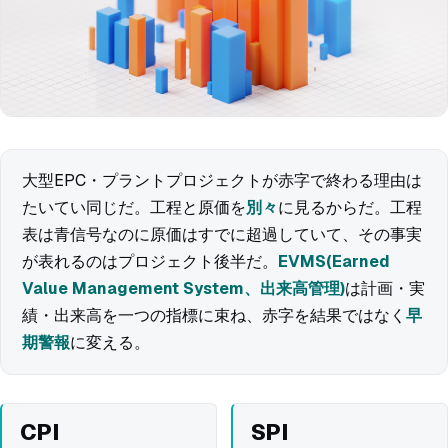
大型EPC・プラントプロジェクトが赤字で終わる理由は
たいてい同じだ。工程と原価を
別々
に見るからだ。工程
表は青信号なのに原価はすでに超過していて、その事実
が表れるのはプロジェクト後半だ。
EVMS(Earned
Value Management System、出来高管理)
は計画・実
績・出来高を一つの指標に束ね、赤字を結果ではなく
早
期警報
に変える。
CPI
SPI