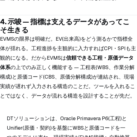
4. 示唆 — 指標は支えるデータがあってこ
そ生きる
EVMSの限界は明確だ。EV(出来高)をどう測るかで指標全
体が揺れる。工程進捗を主観的に入力すればCPI・SPIも主
観的になる。だからEVMSは
信頼できる工程・原価データ
体系
の上でのみ正しく機能する — 工程表(WBS、作業分解
構成)と原価コード(CBS、原価分解構成)が連結され、現場
実績が遅れず入力される構造のことだ。ツールを入れるこ
とではなく、データが流れる構造を設計することが先だ。
DTソリューションは、Oracle Primavera P6(工程)と
Unifier(原価・契約)を基盤にWBSと原価コードを一