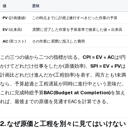
値
意味
PV
(計画価値)
この時点までに
計画上
遂行すべきだった作業の予算
EV
(出来高)
実際に完了した
作業を予算基準で換算した値 = 出来高
AC
(実コスト)
その作業に
実際に投入した
費用
この三つの値から二つの指標が出る。
CPI = EV ÷ AC
は1円
かけてどれだけ仕事をしたか(原価効率)、
SPI = EV ÷ PV
は
計画比どれだけ進んだか(工程効率)を表す。両方とも1未満
なら、予算超過と工程遅延が同時に進行中という意味だ。
これに完成時総予算
BAC(Budget at Completion)
を加え
れば、最後までの原価を見通すEACを計算できる。
2. なぜ原価と工程を別々に見てはいけない