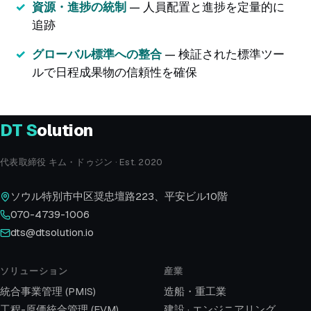
資源・進捗の統制
— 人員配置と進捗を定量的に
追跡
グローバル標準への整合
— 検証された標準ツー
ルで日程成果物の信頼性を確保
DT
S
olution
代表取締役 キム・ドゥジン · Est. 2020
ソウル特別市中区奨忠壇路223、平安ビル10階
070-4739-1006
dts@dtsolution.io
ソリューション
産業
統合事業管理 (PMIS)
造船・重工業
工程-原価統合管理 (EVM)
建設 · エンジニアリング