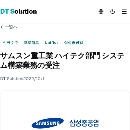
DT
S
olution
一覧へ
신규수주
프로젝트
Unifier
삼성중공업
サムスン重工業 ハイテク部門 システ
ム構築業務の受注
DT Solution
2022/10/1