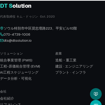
DT
S
olution
代表取締役 キム・ドゥジン · Est. 2020
ソウル特別市中区奨忠壇路223、平安ビル10階
070-4739-1006
dts@dtsolution.io
ソリューション
産業
統合事業管理 (PMIS)
造船・重工業
工程-原価統合管理 (EVM)
建設 · エンジニアリング
AI工程スケジューリング
プラント · インフラ
データ分析・可視化
会社
会社紹介
リファレンス