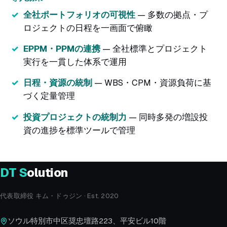
全社ポートフォリオの可視性
— 多数の拠点・プ
ロジェクトの日程を一画面で俯瞰
EPPM・PPMの連携
— 全社標準とプロジェクト
実行を一貫した体系で運用
日程・資源の統制
— WBS・CPM・資源負荷に基
づく定量管理
投資プロジェクトの統制力
— 同時多発の増設投
資の進捗を標準ツールで管理
DT
S
olution
代表取締役 キム・ドゥジン · Est. 2020
ソウル特別市中区奨忠壇路223、平安ビル10階