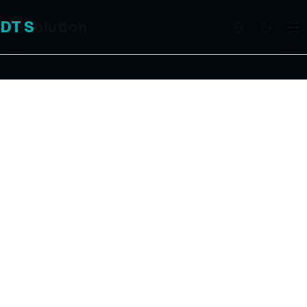
DT
S
olution