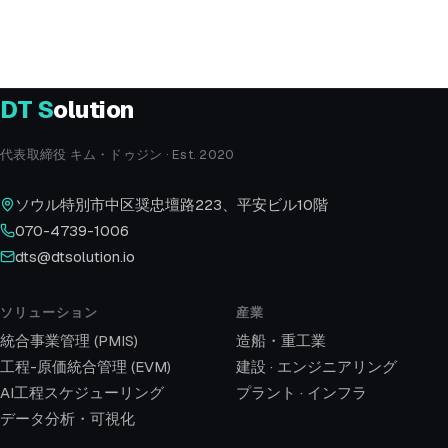
dts@dtsolution.io
所在地
ソウル特別市中区奨忠壇路223 平安ビル10F
DT
S
olution
代表取締役 キム・ドゥジン · Est. 2020
ソウル特別市中区奨忠壇路223、平安ビル10階
070-4739-1006
dts@dtsolution.io
ソリューション
産業
統合事業管理 (PMIS)
造船・重工業
工程-原価統合管理 (EVM)
建設 · エンジニアリング
AI工程スケジューリング
プラント · インフラ
データ分析・可視化