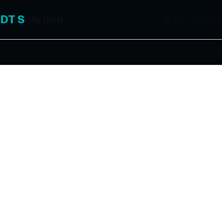
DT
S
olution
会社
リファ