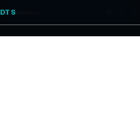
DT
S
olution